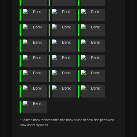
* Selama bank maintenance dan bank offline deposit dan penarikan
tidak dapat diproses