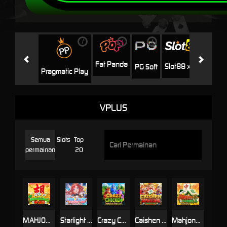
i
i
i
i
i
Facha
Fat Panda
Slot88 x PP
PG Soft
Pragmatic Play
VPLUS
Semua
Slots
Top
permainan
20
MAHJONG WINS
Starlight Princess 2000
Crazy Chicken
Caishen Mahjong: Triple Luck
Mahjong Fortune 2: Dragon Riches