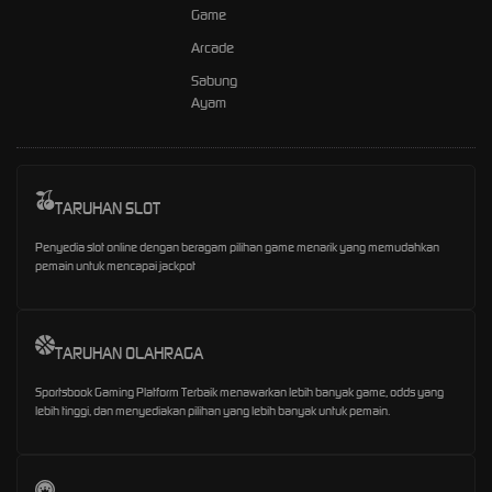
Game
Arcade
Sabung
Ayam
TARUHAN SLOT
Penyedia slot online dengan beragam pilihan game menarik yang memudahkan
pemain untuk mencapai jackpot
TARUHAN OLAHRAGA
Sportsbook Gaming Platform Terbaik menawarkan lebih banyak game, odds yang
lebih tinggi, dan menyediakan pilihan yang lebih banyak untuk pemain.