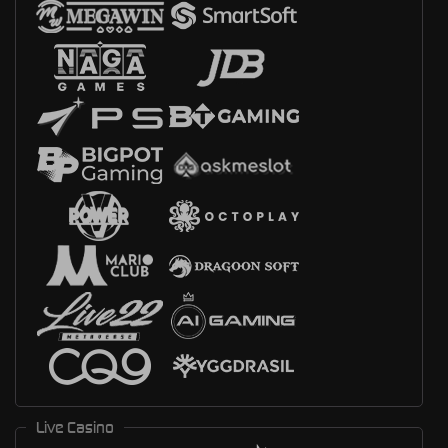
Live Casino