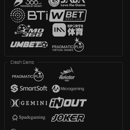
Crash Game