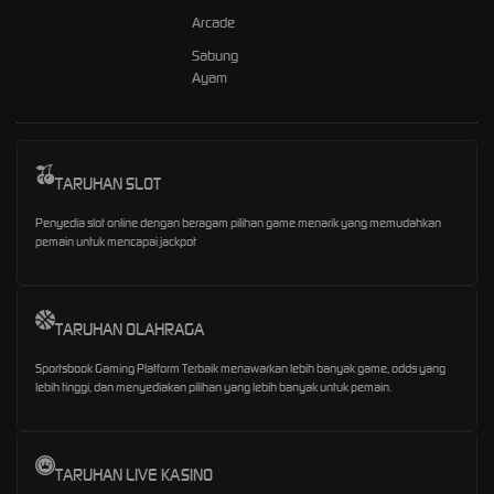
Arcade
Sabung
Ayam
TARUHAN SLOT
Penyedia slot online dengan beragam pilihan game menarik yang memudahkan
pemain untuk mencapai jackpot
TARUHAN OLAHRAGA
Sportsbook Gaming Platform Terbaik menawarkan lebih banyak game, odds yang
lebih tinggi, dan menyediakan pilihan yang lebih banyak untuk pemain.
TARUHAN LIVE KASINO