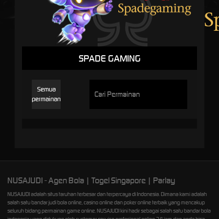
SPADE GAMING
Semua
permainan
NUSAJUDI - Agen Bola | Togel Singapore | Parlay
NUSAJUDI adalah situs taruhan terbesar dan terpercaya di Indonesia. Dimana kami adalah
salah satu bandar judi bola online, casino online dan poker online terbaik yang mencakup
seluruh bidang permainan game online. NUSAJUDI kini hadir sebagai salah satu bandar bola
indonesia yang didukung oleh customer service profesional online 24 jam dan anda bisa