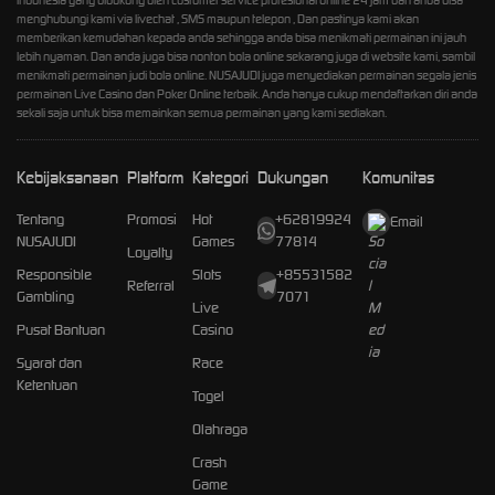
menghubungi kami via livechat , SMS maupun telepon , Dan pastinya kami akan
memberikan kemudahan kepada anda sehingga anda bisa menikmati permainan ini jauh
lebih nyaman. Dan anda juga bisa nonton bola online sekarang juga di website kami, sambil
menikmati permainan judi bola online. NUSAJUDI juga menyediakan permainan segala jenis
permainan Live Casino dan Poker Online terbaik. Anda hanya cukup mendaftarkan diri anda
sekali saja untuk bisa memainkan semua permainan yang kami sediakan.
Kebijaksanaan
Platform
Kategori
Dukungan
Komunitas
Tentang
Promosi
Hot
+62819924
Email
NUSAJUDI
Games
77814
Loyalty
Responsible
Slots
+85531582
Referral
Gambling
7071
Live
Pusat Bantuan
Casino
Syarat dan
Race
Ketentuan
Togel
Olahraga
Crash
Game