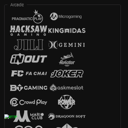
Arcade