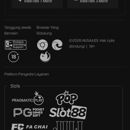
Rata-rata 1 Menit
Rata-rata 3 Menit
Tanggung Jawab
Browser Yang
Bermain
Didukung
©2026 NUSAJUDI. Hak cipta
dilindungi | 18+
Platform Penyedia Layanan
Slots