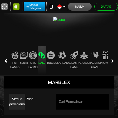
Main di
MASUK
DAFTAR
Telegram
HOT
SLOTS
LIVE
RACE
TOGEL
OLAHRAGA
CRASH
ARCADE
SABUNG
PROMOSI
GAMES
CASINO
GAME
AYAM
MARBLEX
Semua
Race
permainan