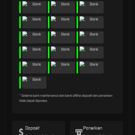
* Selama bank maintenance dan bank offline deposit dan penarikan
tidak dapat diproses
Deposit
Penarikan